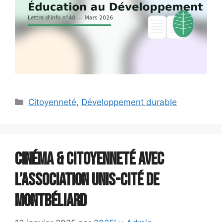
Catégories
Citoyenneté
,
Développement durable
Cinéma & Citoyenneté avec
l’association UNIS-cité de
Montbéliard