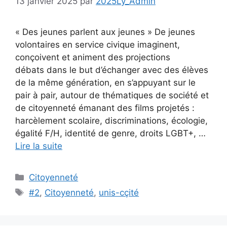
13 janvier 2025
par
2025Ly_Admin
« Des jeunes parlent aux jeunes » De jeunes
volontaires en service civique imaginent,
conçoivent et animent des projections
débats dans le but d’échanger avec des élèves
de la même génération, en s’appuyant sur le
pair à pair, autour de thématiques de société et
de citoyenneté émanant des films projetés :
harcèlement scolaire, discriminations, écologie,
égalité F/H, identité de genre, droits LGBT+, …
Lire la suite
Catégories
Citoyenneté
Étiquettes
#2
,
Citoyenneté
,
unis-cçité