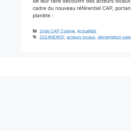
de leur faire découvrir des acteurs locaux
cadre du nouveau référentiel CAP, portant
planète :
Catégories
2nde CAP Cuisine
,
Actualités
Étiquettes
2024NEWS1
,
acteurs locaux
,
alimentation sain