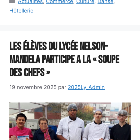
Catégories
Actualités
,
Commerce
,
Culture
,
Danse
,
Hôtellerie
Les élèves du lycée Nelson-
Mandela participe A la « Soupe
des Chefs »
19 novembre 2025
par
2025Ly_Admin