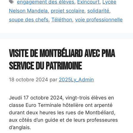
Étiquettes
engagement des élèves
,
Exincourt
,
Lycée
Nelson Mandela
,
projet scolaire
,
solidarité
,
soupe des chefs
,
Téléthon
,
voie professionnelle
Visite de Montbéliard avec PMA
service du Patrimoine
18 octobre 2024
par
2025Ly_Admin
Jeudi 17 octobre 2024, vingt-trois élèves en
classe Euro Terminale hôtelière ont arpenté
durant deux heures les rues de Montbéliard,
aux côtés d’un guide et de leurs professeures
d’anglais.